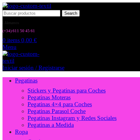
Search
Llámanos
(+34) 6
11 50 45 61
0
items
0,00
€
Menu
Iniciar sesión / Registrarse
Pegatinas
Stickers y Pegatinas para Coches
Pegatinas Moteras
Pegatinas 4×4 para Coches
Pegatinas Parasol Coche
Pegatinas Instagram y Redes Sociales
Pegatinas a Medida
Ropa