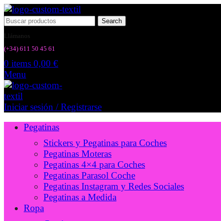
Search
Llámanos
(+34) 6
11 50 45 61
0
items
0,00
€
Menu
Iniciar sesión / Registrarse
Pegatinas
Stickers y Pegatinas para Coches
Pegatinas Moteras
Pegatinas 4×4 para Coches
Pegatinas Parasol Coche
Pegatinas Instagram y Redes Sociales
Pegatinas a Medida
Ropa