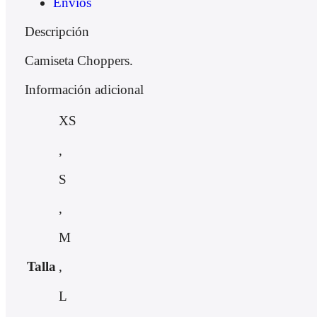
Envíos
Descripción
Camiseta Choppers.
Información adicional
XS
,
S
,
M
Talla
,
L