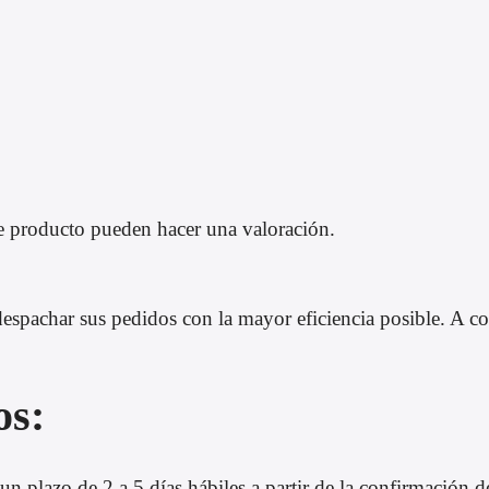
e producto pueden hacer una valoración.
pachar sus pedidos con la mayor eficiencia posible. A con
os:
un plazo de 2 a 5 días hábiles a partir de la confirmación d