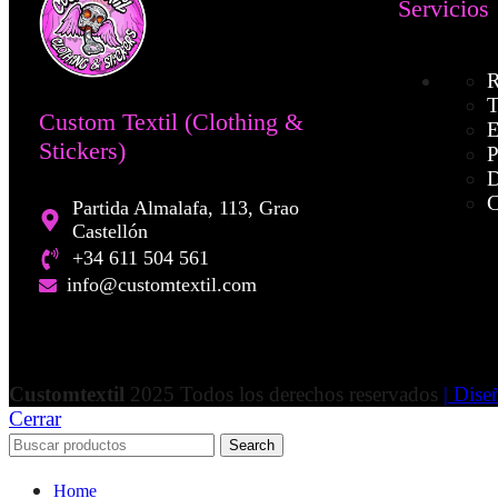
Servicios
R
T
Custom Textil (Clothing &
E
Stickers)
P
D
C
Partida Almalafa, 113, Grao
Castellón
+34 611 504 561
info@customtextil.com
Customtextil
2025 Todos los derechos reservados
| Dis
Cerrar
Search
Home