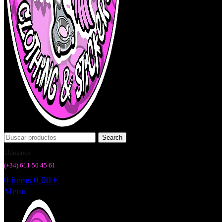
Search
Llámanos
(+34) 6
11 50 45 61
0
items
0,00
€
Menu