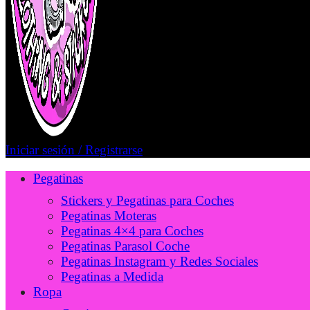
Iniciar sesión / Registrarse
Pegatinas
Stickers y Pegatinas para Coches
Pegatinas Moteras
Pegatinas 4×4 para Coches
Pegatinas Parasol Coche
Pegatinas Instagram y Redes Sociales
Pegatinas a Medida
Ropa