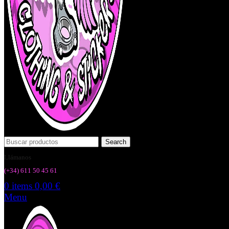
Search
Llámanos
(+34) 6
11 50 45 61
0
items
0,00
€
Menu