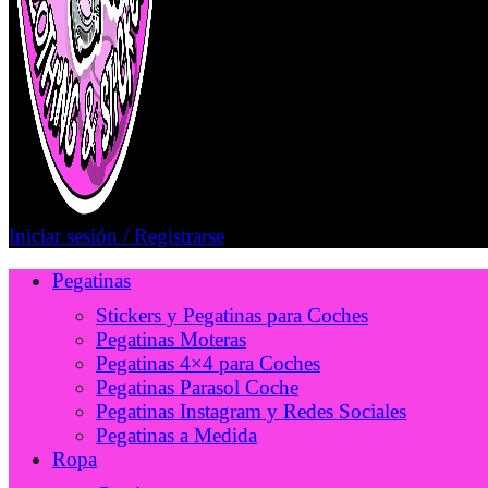
Iniciar sesión / Registrarse
Pegatinas
Stickers y Pegatinas para Coches
Pegatinas Moteras
Pegatinas 4×4 para Coches
Pegatinas Parasol Coche
Pegatinas Instagram y Redes Sociales
Pegatinas a Medida
Ropa