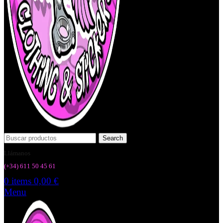
Search
Llámanos
(+34) 6
11 50 45 61
0
items
0,00
€
Menu