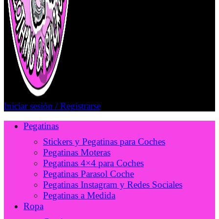
Iniciar sesión / Registrarse
Pegatinas
Stickers y Pegatinas para Coches
Pegatinas Moteras
Pegatinas 4×4 para Coches
Pegatinas Parasol Coche
Pegatinas Instagram y Redes Sociales
Pegatinas a Medida
Ropa