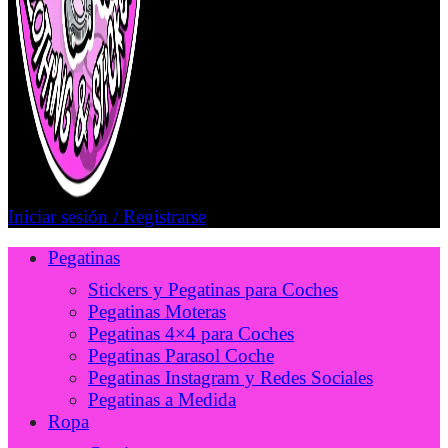
Iniciar sesión / Registrarse
Pegatinas
Stickers y Pegatinas para Coches
Pegatinas Moteras
Pegatinas 4×4 para Coches
Pegatinas Parasol Coche
Pegatinas Instagram y Redes Sociales
Pegatinas a Medida
Ropa