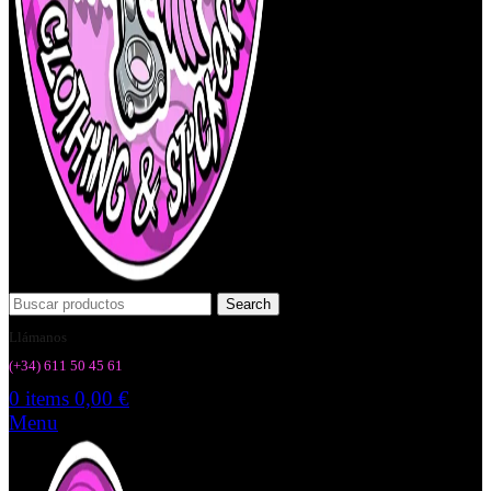
Search
Llámanos
(+34) 6
11 50 45 61
0
items
0,00
€
Menu