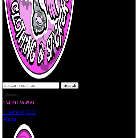
Search
Llámanos
(+34) 6
11 50 45 61
0
items
0,00
€
Menu