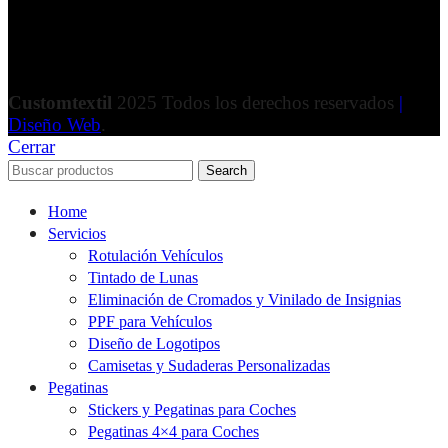
Customtextil
2025 Todos los derechos reservados
|
Diseño Web
.
Cerrar
Search
Home
Servicios
Rotulación Vehículos
Tintado de Lunas
Eliminación de Cromados y Vinilado de Insignias
PPF para Vehículos
Diseño de Logotipos
Camisetas y Sudaderas Personalizadas
Pegatinas
Stickers y Pegatinas para Coches
Pegatinas 4×4 para Coches