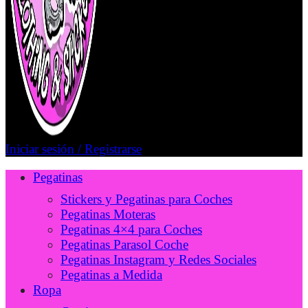
Iniciar sesión / Registrarse
Pegatinas
Stickers y Pegatinas para Coches
Pegatinas Moteras
Pegatinas 4×4 para Coches
Pegatinas Parasol Coche
Pegatinas Instagram y Redes Sociales
Pegatinas a Medida
Ropa