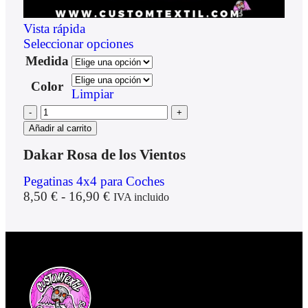
Vista rápida
Seleccionar opciones
Medida
Color
Limpiar
Añadir al carrito
Dakar Rosa de los Vientos
Pegatinas 4x4 para Coches
8,50
€
-
16,90
€
IVA incluido