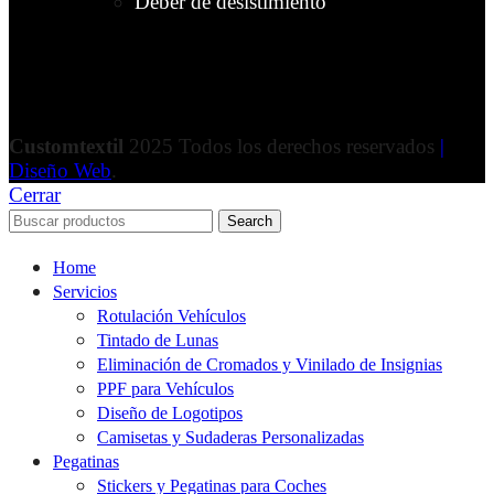
Deber de desistimiento
Customtextil
2025 Todos los derechos reservados
|
Diseño Web
.
Cerrar
Search
Home
Servicios
Rotulación Vehículos
Tintado de Lunas
Eliminación de Cromados y Vinilado de Insignias
PPF para Vehículos
Diseño de Logotipos
Camisetas y Sudaderas Personalizadas
Pegatinas
Stickers y Pegatinas para Coches