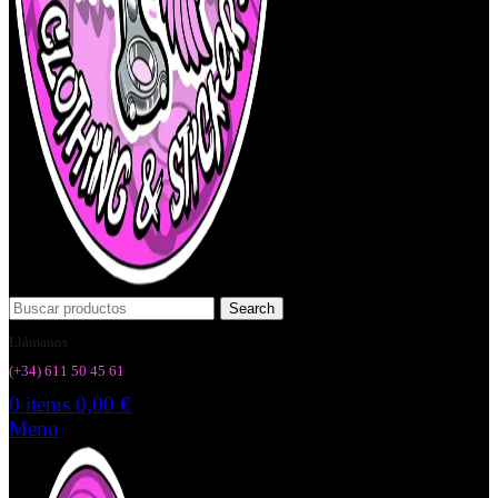
Search
Llámanos
(+34) 6
11 50 45 61
0
items
0,00
€
Menu