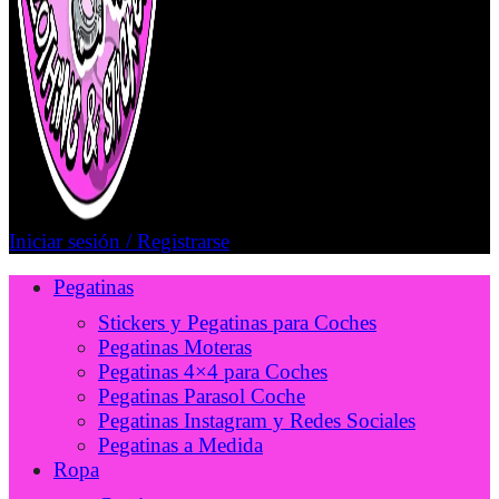
Iniciar sesión / Registrarse
Pegatinas
Stickers y Pegatinas para Coches
Pegatinas Moteras
Pegatinas 4×4 para Coches
Pegatinas Parasol Coche
Pegatinas Instagram y Redes Sociales
Pegatinas a Medida
Ropa