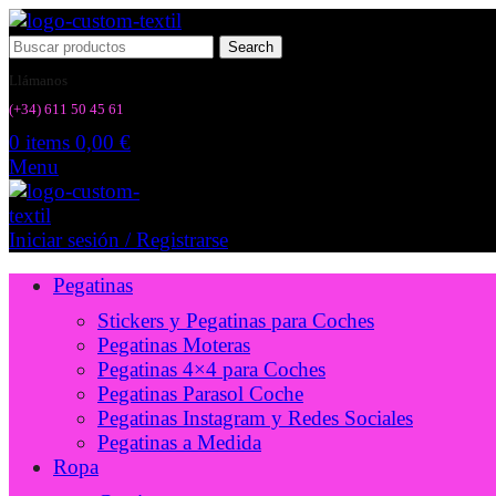
Search
Llámanos
(+34) 6
11 50 45 61
0
items
0,00
€
Menu
Iniciar sesión / Registrarse
Pegatinas
Stickers y Pegatinas para Coches
Pegatinas Moteras
Pegatinas 4×4 para Coches
Pegatinas Parasol Coche
Pegatinas Instagram y Redes Sociales
Pegatinas a Medida
Ropa