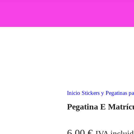
Inicio
Stickers y Pegatinas 
Pegatina E Matríc
6,00
€
IVA inclui