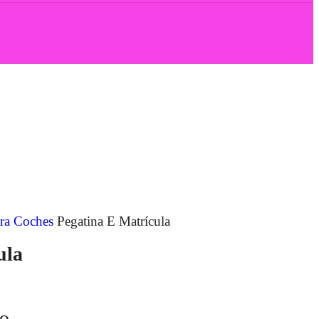
para Coches
Pegatina E Matrícula
ula
do