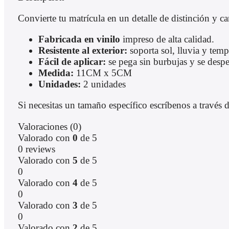
Convierte tu matrícula en un detalle de distinción y ca
Fabricada en vinilo
impreso de alta calidad.
Resistente al exterior:
soporta sol, lluvia y temp
Fácil de aplicar:
se pega sin burbujas y se despe
Medida:
11CM x 5CM
Unidades:
2 unidades
Si necesitas un tamaño específico escríbenos a travé
Valoraciones (0)
Valorado con
0
de 5
0 reviews
Valorado con
5
de 5
0
Valorado con
4
de 5
0
Valorado con
3
de 5
0
Valorado con
2
de 5