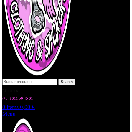
Search
Llámanos
(+34) 6
11 50 45 61
0
items
0,00
€
Menu