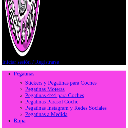
Iniciar sesión / Registrarse
Pegatinas
Stickers y Pegatinas para Coches
Pegatinas Moteras
Pegatinas 4×4 para Coches
Pegatinas Parasol Coche
Pegatinas Instagram y Redes Sociales
Pegatinas a Medida
Ropa