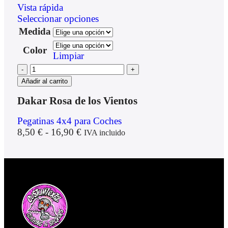
Vista rápida
Seleccionar opciones
Medida
Color
Limpiar
Añadir al carrito
Dakar Rosa de los Vientos
Pegatinas 4x4 para Coches
8,50
€
-
16,90
€
IVA incluido