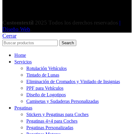
Customtextil
2025 Todos los derechos reservados
|
Diseño Web
.
Cerrar
Search
Home
Servicios
Rotulación Vehículos
Tintado de Lunas
Eliminación de Cromados y Vinilado de Insignias
PPF para Vehículos
Diseño de Logotipos
Camisetas y Sudaderas Personalizadas
Pegatinas
Stickers y Pegatinas para Coches
Pegatinas 4×4 para Coches
Pegatinas Personalizadas