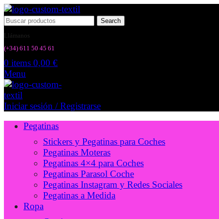
Search
Llámanos
(+34) 6
11 50 45 61
0
items
0,00
€
Menu
Iniciar sesión / Registrarse
Pegatinas
Stickers y Pegatinas para Coches
Pegatinas Moteras
Pegatinas 4×4 para Coches
Pegatinas Parasol Coche
Pegatinas Instagram y Redes Sociales
Pegatinas a Medida
Ropa