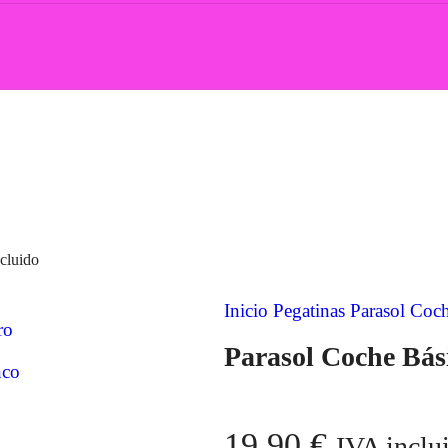
cluido
Inicio
Pegatinas Parasol Coc
Parasol Coche Bás
19,90
€
IVA inclu