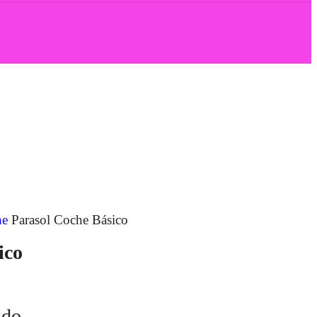
he
Parasol Coche Básico
ico
ido